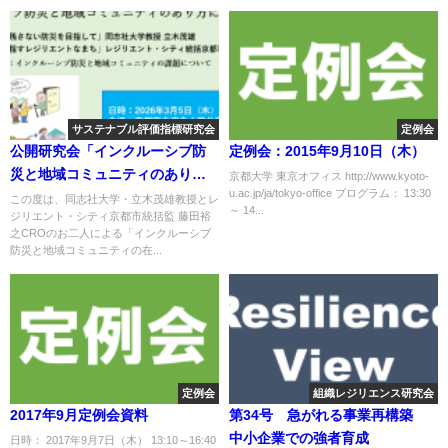
サステナブル評価指標研究会
定例会
公開研究会「インクルーシブ防
定例会：2015年9月10日（木）
災と地域コミュニティのあり方
京都大学 東京オフィス http://www.kyoto-
u.ac.jp/ja/tokyo-office プログラム： 13:30
について」
この度は、同志社大学・立木茂雄教授とレ
～ 14...
ジリエント・シティ京都市統括監 藤田裕
之CROのお二人による「インクルーシブ
防災と地域コミュニティの在...
定例会
組織レジリエンス研究会
2017年9月定例会資料
第34号 急がれる事業再構築
中小企業での強者育成
日時： 2017年9月7日（木） 13:10～16:40