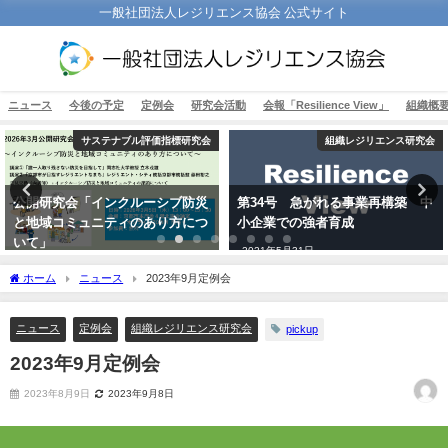
一般社団法人レジリエンス協会 公式サイト
ニュース
今後の予定
定例会
研究会活動
会報「Resilience View」
組織概
サステナブル評価指標研究会
組織レジリエンス研究会
公開研究会「インクルーシブ防災
第34号 急がれる事業再構築 中
と地域コミュニティのあり方につ
小企業での強者育成
いて」
2021年5月31日
2026年2月12日
ホーム
ニュース
2023年9月定例会
ニュース
定例会
組織レジリエンス研究会
pickup
2023年9月定例会
2023年8月9日
2023年9月8日