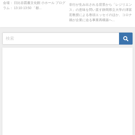
会場： 日比谷図書文化館 小ホール プログ
非行が生み出される背景から「レジリエン
ラム： 13:10-13:50 「都...
ス」の意味を問い直す静岡県立大学の津富
宏教授による巻頭エッセイのほか、コロナ
禍が企業に迫る事業再構築へ...