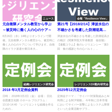
ニュース
会報「Resilience View」
元自衛隊メンタル教官から学ぶ
第21号【2018/2/14】津波水位の
～被災時に働く人の心のケア～
不確かさを考慮した防潮堤高さ
の検討
8月26日（水）14時よりオンラインで開
津波水位の不確かさを考慮した防潮堤高さ
催。元自衛隊メンタル教官から、被災時に
の検討（関東学院大学准教授 福谷陽）
働く人の心のケアについて学びます。自衛
【連載コラム】食のレジリエンシー「第3
隊のイラク派遣や東日本大...
回 食の感謝と今の心バルト」...
組織レジリエンス研究会
レジリエンスDX動向研究会
2018 年3月定例会資料
2025年12月定例会
日時： 2018年3月2日（金） 会場： 日比
定例会テーマ：「サイバー対策取組みとAI
谷図書文化館 小ホール プログラム：
利用によるBCP発動」 今年秋に日本市場
13:10-14:40 「レジリエントな組織を作る
においてサイバー攻撃によるシステム障害
ための...
といった企業活動サプラ...