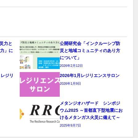
減災力と
公開研究会「インクルーシブ防
災力」に
災と地域コミュニティのあり方
について」
2026年2月12日
～レジリ
2026年1月レジリエンスサロン
2026年1月9日
メタンジオハザード シンポジ
ウム2025 ～首都直下型地震にお
けるメタンガス火災に備えて～
2025年9月7日