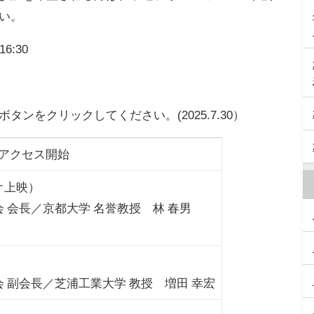
い。
6:30
ンをクリックしてください。(2025.7.30）
mアクセス開始
オ上映）
 会長／京都大学 名誉教授 林 春男
 副会長／芝浦工業大学 教授 増田 幸宏