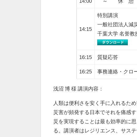
14:00
～ 休 憩
特別講演
一般社団法人減
14:15
千葉大学 名誉教
16:15
質疑応答
16:25
事務連絡・クロ
浅沼 博 様 講演内容：
人類は便利さを安く手に入れるため
災害が頻発する日本でそれを痛感す
災を実現することは最も効率的に思
る。講演者はレジリエンス、サステ