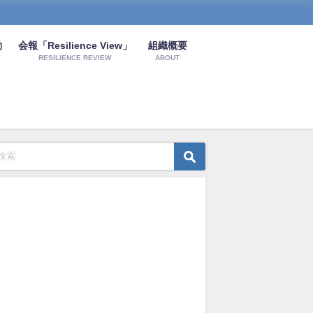
動
会報「Resilience View」
組織概要
RESILIENCE REVIEW
ABOUT
ニュース
ニュース
2023年6月定例会
第35号 BCPの策定事例の
2021年3月
紹介等
2023年5月26日
2021年3月15
2021年9月3日