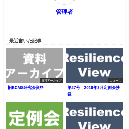
管理者
最近書いた記事
資料アーカイブ
ニュース
旧BCMS研究会資料
第27号 2019年3月定例会抄
録