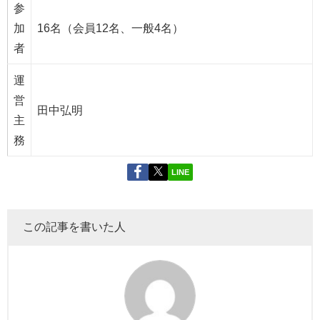
参
加
16名（会員12名、一般4名）
者
運
営
田中弘明
主
務
LINE
この記事を書いた人