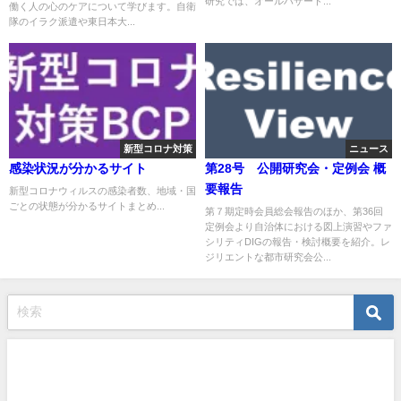
研究では、オールハザード...
働く人の心のケアについて学びます。自衛
隊のイラク派遣や東日本大...
新型コロナ対策
ニュース
感染状況が分かるサイト
第28号 公開研究会・定例会 概
要報告
新型コロナウィルスの感染者数、地域・国
ごとの状態が分かるサイトまとめ...
第７期定時会員総会報告のほか、第36回
定例会より自治体における図上演習やファ
シリティDIGの報告・検討概要を紹介。レ
ジリエントな都市研究会公...