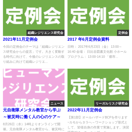
組織レジリエンス研究会
定例会
2021年11月定例会
2017 年6月定例会資料
今回の定例会のテーマは「組織レジリエン
日時： 2017年6月23日（金） 13:00～
ス研究会からの提言」です。大きく変動す
16:40 会場： 日比谷図書文化館 小ホール
る時代に向けて、今後のレジリエンスの取
プログラム： 13:00-14:10 「都市...
り組みに向けて組織レジリエ...
ニュース
リーガルリスク研究会
元自衛隊メンタル教官から学ぶ
2022年11月定例会
～被災時に働く人の心のケア～
【第1部】オールハザードBCPを作ります
~カモからタラへ～ワークショップ形式と
8月26日（水）14時よりオンラインで開
して、皆様自身の作業で実施します。演習
催。元自衛隊メンタル教官から、被災時に