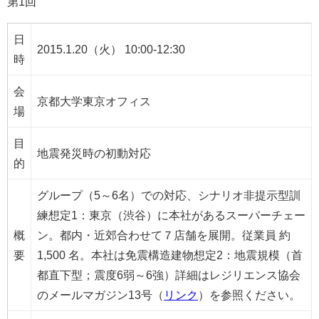
第1回
日
2015.1.20（火） 10:00-12:30
時
会
京都大学東京オフィス
場
目
地震発災時の初動対応
的
グループ（5～6名）での対応、シナリオ非提示型訓
練想定1：東京（渋谷）に本社があるスーパーチェー
概
ン。都内・近郊合わせて７店舗を展開。従業員 約
要
1,500 名。本社は免震構造建物想定2：地震規模（首
都直下型；震度6弱～6強）詳細はレジリエンス協会
のメールマガジン13号（
リンク
）を参照ください。