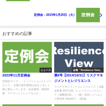
定例会：2015年1月20日（火）
おすすめの記事
ニュース
会報「Resilience View」
2023年11月定例会
第9号【2014/10/31】リスクマネ
ジメントとレジリエンス
定例会テーマ：「イノベーションとレジリ
エンス」 企業の経営環境は目まぐるしく
リスクマネジメントとレジリエンス（当協
移り変わっています。社会環境、技術革
会幹事 田中弘明）ヒューマンレジリエン
新、マーケットトレンドなどか...
ス（連載第2回）（（株）深谷レジリエン
ス研究所 深谷純子）【新連...