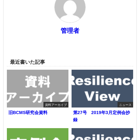
管理者
最近書いた記事
資料アーカイブ
ニュース
旧BCMS研究会資料
第27号 2019年3月定例会抄
録