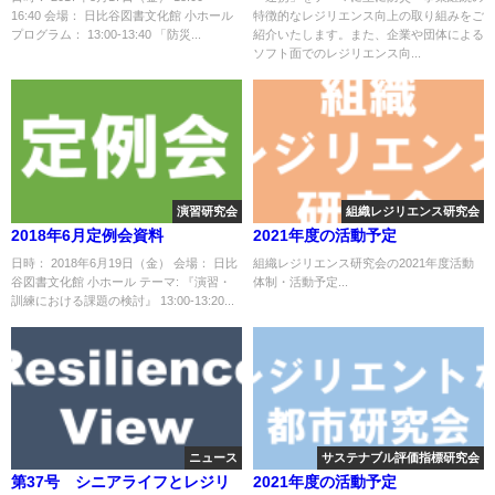
16:40 会場： 日比谷図書文化館 小ホール
特徴的なレジリエンス向上の取り組みをご
プログラム： 13:00-13:40 「防災...
紹介いたします。また、企業や団体による
ソフト面でのレジリエンス向...
演習研究会
組織レジリエンス研究会
2018年6月定例会資料
2021年度の活動予定
日時： 2018年6月19日（金） 会場： 日比
組織レジリエンス研究会の2021年度活動
谷図書文化館 小ホール テーマ: 『演習・
体制・活動予定...
訓練における課題の検討』 13:00-13:20...
ニュース
サステナブル評価指標研究会
第37号 シニアライフとレジリ
2021年度の活動予定