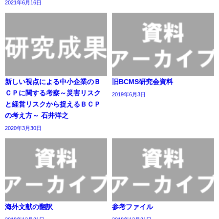
2021年6月16日
新しい視点による中小企業のＢ
旧BCMS研究会資料
ＣＰに関する考察～災害リスク
2019年6月3日
と経営リスクから捉えるＢＣＰ
の考え方～ 石井洋之
2020年3月30日
海外文献の翻訳
参考ファイル