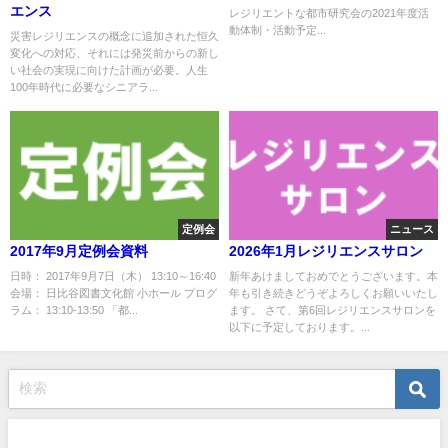
エンス
レジリエントな都市研究会の2021年度活
動体制・活動予定...
災害レジリエンスの概念に追加された恒久
変化への対応、それには発災前からの新し
い社会の実現に向けた計画が必要。人生
100年時代に必要なシニアラ...
定例会
ニュース
2017年9月定例会資料
2026年1月レジリエンスサロン
日時： 2017年9月7日（木） 13:10～16:40
新年あけましておめでとうございます。本
会場： 日比谷図書文化館 小ホール プログ
年も引き続きどうぞよろしくお願いいたし
ラム： 13:10-13:50 「都...
ます。 さて、第6回レジリエンスサロンを
以下に予定しております。...